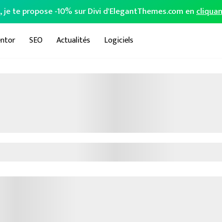
o, je te propose -10% sur Divi d'ElegantThemes.com en
cliquan
ntor
SEO
Actualités
Logiciels