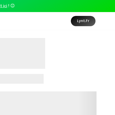
t ici
! 😊
Lynt.fr