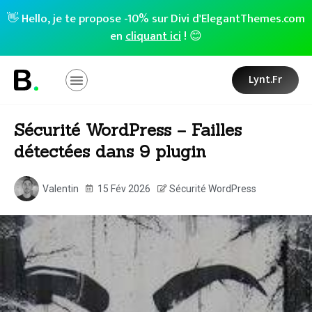
👋 Hello, je te propose -10% sur Divi d'ElegantThemes.com
en
cliquant ici
! 😊
Lynt.fr
Sécurité WordPress – Failles
détectées dans 9 plugin
Valentin
15 Fév 2026
Sécurité WordPress