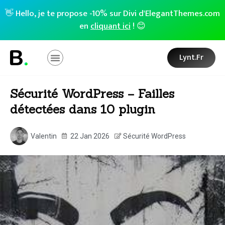
👋 Hello, je te propose -10% sur Divi d'ElegantThemes.com
en
cliquant ici
! 😊
Lynt.fr
Sécurité WordPress – Failles
détectées dans 10 plugin
Valentin
22 Jan 2026
Sécurité WordPress