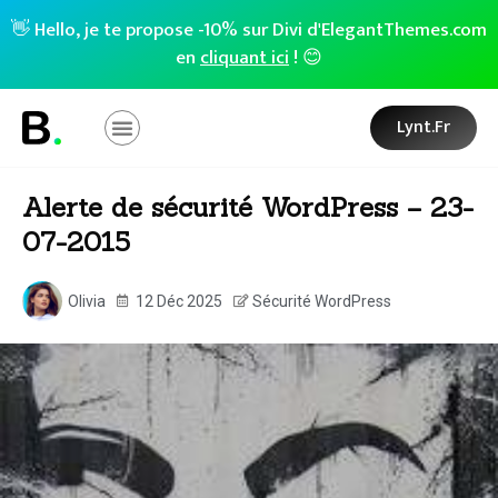
👋 Hello, je te propose -10% sur Divi d'ElegantThemes.com
en
cliquant ici
! 😊
Lynt.fr
Alerte de sécurité WordPress – 23-
07-2015
Olivia
12 Déc 2025
Sécurité WordPress