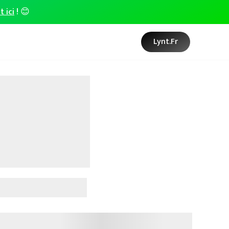
t ici
! 😊
Lynt.fr