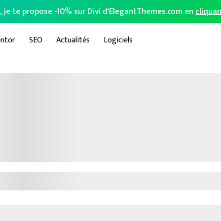
o, je te propose -10% sur Divi d'ElegantThemes.com en
cliquan
ntor
SEO
Actualités
Logiciels