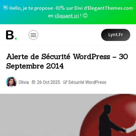
👋 Hello, je te propose -10% sur Divi d'ElegantThemes.com
en
cliquant ici
! 😊
Lynt.fr
Alerte de Sécurité WordPress – 30
Septembre 2014
Olivia
26 Oct 2025
Sécurité WordPress