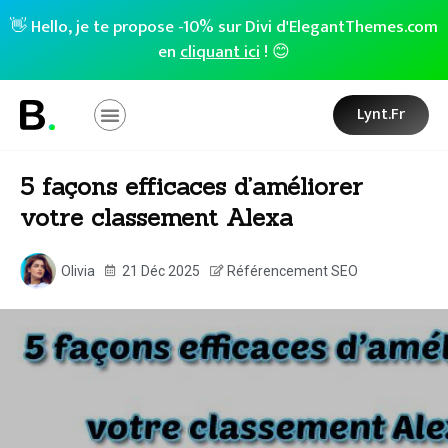
👋 Hello, je te propose -10% sur Divi d'ElegantThemes.com
en
cliquant ici
! 😊
Lynt.fr
5 façons efficaces d’améliorer
votre classement Alexa
Olivia
21 Déc 2025
Référencement SEO