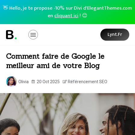
👋 Hello, je te propose -10% sur Divi d'ElegantThemes.com
en
cliquant ici
! 😊
Lynt.fr
Comment faire de Google le
meilleur ami de votre Blog
Olivia
20 Oct 2025
Référencement SEO