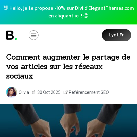
👋 Hello, je te propose -10% sur Divi d'ElegantThemes.com
en
cliquant ici
! 😊
Lynt.fr
Comment augmenter le partage de
vos articles sur les réseaux
sociaux
Olivia
30 Oct 2025
Référencement SEO