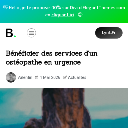
👋 Hello, je te propose -10% sur Divi d'ElegantThemes.com
en
cliquant ici
! 😊
Lynt.fr
Bénéficier des services d’un
ostéopathe en urgence
Valentin
1 Mar 2026
Actualités