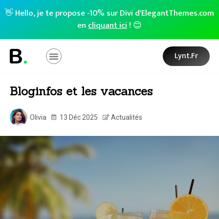
👋 Hello, je te propose -10% sur Divi d'ElegantThemes.com
en
cliquant ici
! 😊
Lynt.fr
Bloginfos et les vacances
Olivia
13 Déc 2025
Actualités