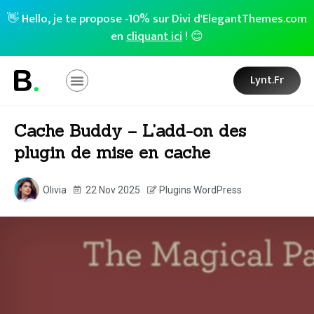
👋 Hello, je te propose -10% sur Divi d'ElegantThemes.com
en
cliquant ici
! 😊
Lynt.fr
Cache Buddy – L’add-on des
plugin de mise en cache
Olivia
22 Nov 2025
Plugins WordPress