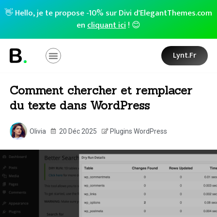
👋 Hello, je te propose -10% sur Divi d'ElegantThemes.com
en
cliquant ici
! 😊
Lynt.fr
Comment chercher et remplacer
du texte dans WordPress
Olivia
20 Déc 2025
Plugins WordPress