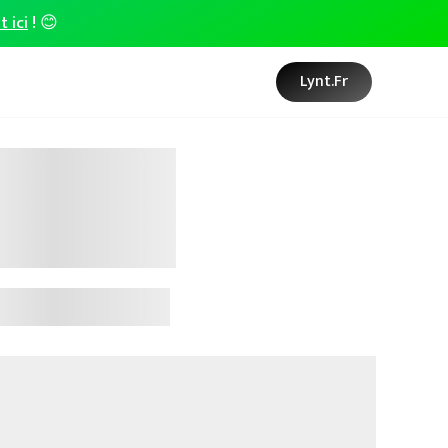
t ici
! 😊
Lynt.fr