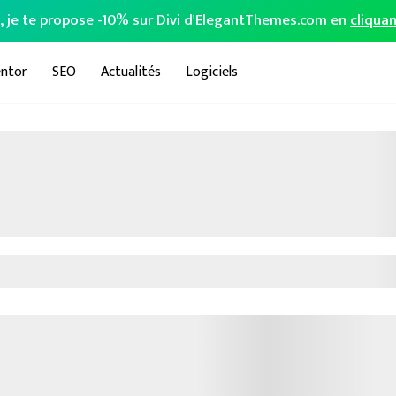
o, je te propose -10% sur Divi d'ElegantThemes.com en
cliquan
ntor
SEO
Actualités
Logiciels