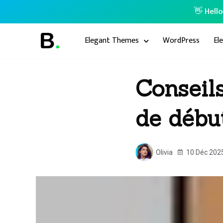
👋 Hell
Elegant Themes
WordPress
El
Conseil
de début
Olivia
10 Déc 202