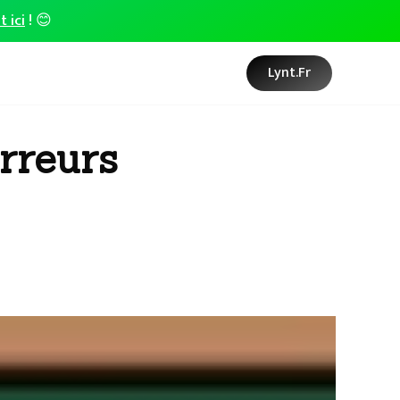
t ici
! 😊
Lynt.fr
rreurs