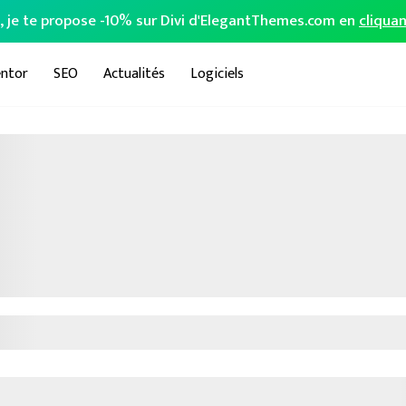
o, je te propose -10% sur Divi d'ElegantThemes.com en
cliquan
ntor
SEO
Actualités
Logiciels