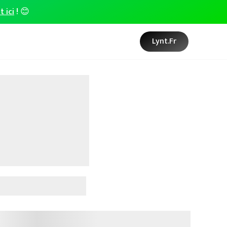
t ici
! 😊
Lynt.fr