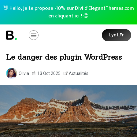
👋 Hello, je te propose -10% sur Divi d'ElegantThemes.com
en
cliquant ici
! 😊
Lynt.fr
Le danger des plugin WordPress
Olivia
13 Oct 2025
Actualités