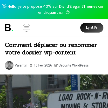
👋 Hello, je te propose -10% sur Divi d'ElegantThemes.com
en
cliquant ici
! 😊
Lynt.fr
Comment déplacer ou renommer
votre dossier wp-content
Valentin
16 Fév 2026
Sécurité WordPress