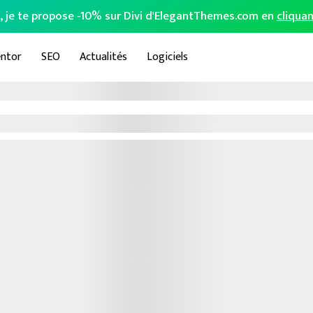
o, je te propose -10% sur Divi d'ElegantThemes.com en
cliquan
ntor
SEO
Actualités
Logiciels