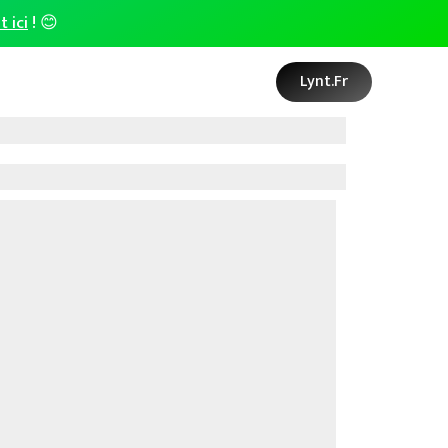
t ici
! 😊
Lynt.fr