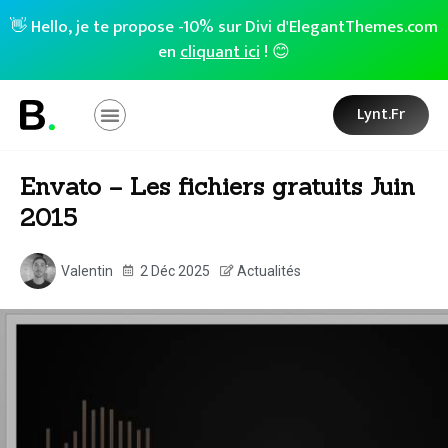
👋 Hello, je te propose -10% sur Divi d'ElegantThemes.com
en
cliquant ici
! 😊
Lynt.fr
Envato – Les fichiers gratuits Juin
2015
Valentin
2 Déc 2025
Actualités