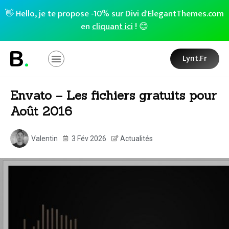
👋 Hello, je te propose -10% sur Divi d'ElegantThemes.com
en
cliquant ici
! 😊
Lynt.fr
Envato – Les fichiers gratuits pour
Août 2016
Valentin
3 Fév 2026
Actualités