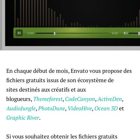
En chaque début de mois, Envato vous propose des
fichiers gratuits issus de son écosystème de
sites destinés aux créatifs et aux
blogueurs,
Themeforest
,
CodeCanyon
,
ActiveDen
,
AudioJungle
,
PhotoDune
,
VideoHive
,
Ocean 3D
et
Graphic River
.
Si vous souhaitez obtenir les fichiers gratuits