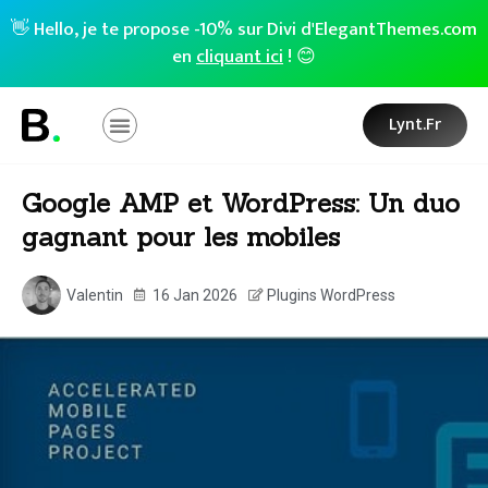
👋 Hello, je te propose -10% sur Divi d'ElegantThemes.com
en
cliquant ici
! 😊
Lynt.fr
Google AMP et WordPress: Un duo
gagnant pour les mobiles
Valentin
16 Jan 2026
Plugins WordPress