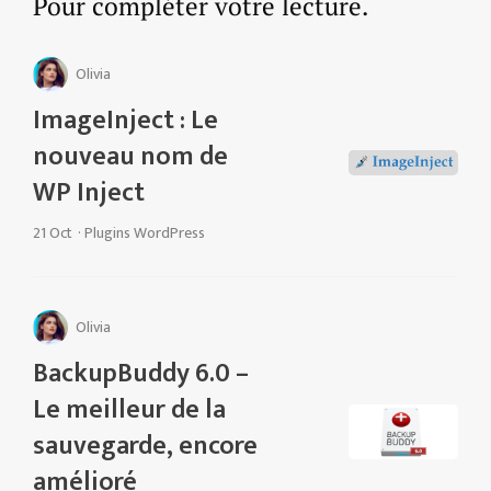
Pour compléter votre lecture.
Olivia
ImageInject : Le
nouveau nom de
WP Inject
21 Oct
·
Plugins WordPress
Olivia
BackupBuddy 6.0 –
Le meilleur de la
sauvegarde, encore
amélioré