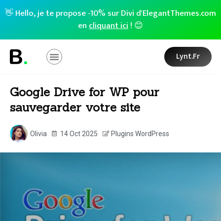
👋 Hello, je te propose -10% sur Divi d'ElegantThemes.com
en
cliquant ici
! 😊
Lynt.fr
Google Drive for WP pour
sauvegarder votre site
Olivia
14 Oct 2025
Plugins WordPress