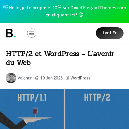
👋 Hello, je te propose -10% sur Divi d'ElegantThemes.com
en
cliquant ici
! 😊
Lynt.fr
HTTP/2 et WordPress – L’avenir
du Web
Valentin
19 Jan 2026
WordPress