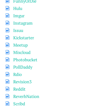
FunnyOrDie
Hulu
Imgur
Instagram
Issuu
Kickstarter
Meetup
Mixcloud
Photobucket
PollDaddy
Rdio
Revision3
Reddit
ReverbNation
Scribd