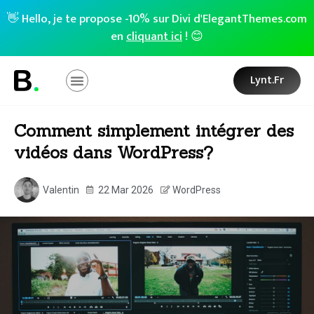
👋 Hello, je te propose -10% sur Divi d'ElegantThemes.com
en
cliquant ici
! 😊
Lynt.fr
Comment simplement intégrer des
vidéos dans WordPress?
Valentin
22 Mar 2026
WordPress