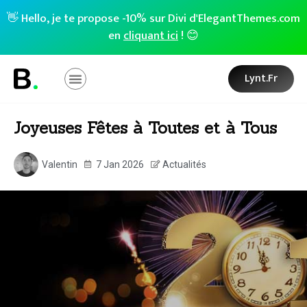
👋 Hello, je te propose -10% sur Divi d'ElegantThemes.com
en
cliquant ici
! 😊
Lynt.fr
Joyeuses Fêtes à Toutes et à Tous
Valentin
7 Jan 2026
Actualités