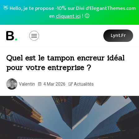
👋 Hello, je te propose -10% sur Divi d'ElegantThemes.com
en
cliquant ici
! 😊
Lynt.fr
Quel est le tampon encreur idéal
pour votre entreprise ?
Valentin
4 Mar 2026
Actualités