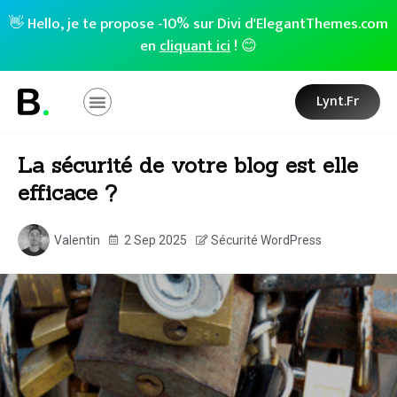
👋 Hello, je te propose -10% sur Divi d'ElegantThemes.com
en
cliquant ici
! 😊
Lynt.fr
La sécurité de votre blog est elle
efficace ?
Valentin
2 Sep 2025
Sécurité WordPress