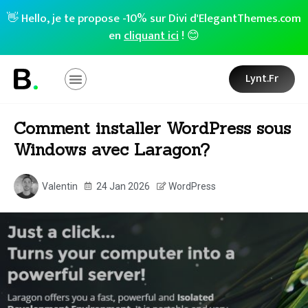
👋 Hello, je te propose -10% sur Divi d'ElegantThemes.com
en
cliquant ici
! 😊
Lynt.fr
Comment installer WordPress sous
Windows avec Laragon?
Valentin
24 Jan 2026
WordPress