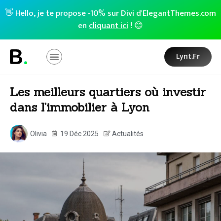
👋 Hello, je te propose -10% sur Divi d'ElegantThemes.com
en
cliquant ici
! 😊
Lynt.fr
Les meilleurs quartiers où investir
dans l’immobilier à Lyon
Olivia
19 Déc 2025
Actualités