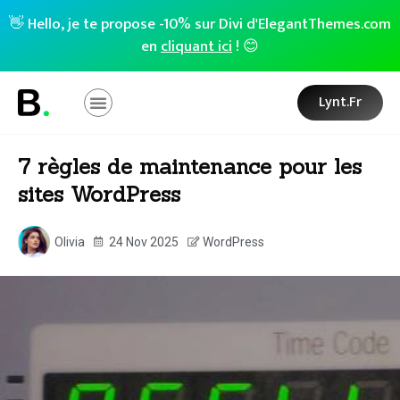
👋 Hello, je te propose -10% sur Divi d'ElegantThemes.com
en
cliquant ici
! 😊
Lynt.fr
7 règles de maintenance pour les
sites WordPress
Olivia
24 Nov 2025
WordPress