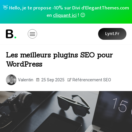
👋 Hello, je te propose -10% sur Divi d'ElegantThemes.com
en
cliquant ici
! 😊
Lynt.fr
Les meilleurs plugins SEO pour
WordPress
Valentin
25 Sep 2025
Référencement SEO