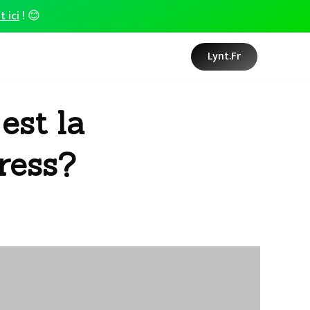
t ici
! 😊
Lynt.fr
est la
ress?