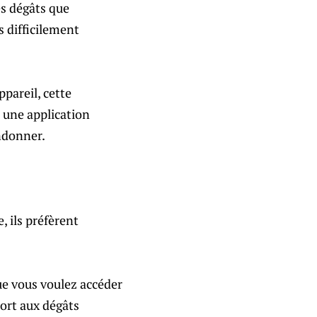
es dégâts que
s difficilement
pareil, cette
a une application
ndonner.
, ils préfèrent
ue vous voulez accéder
port aux dégâts