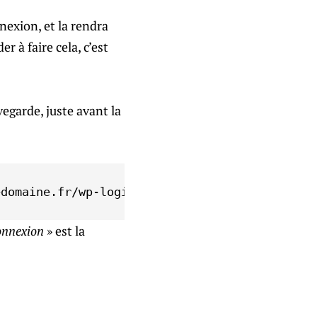
nexion, et la rendra
r à faire cela, c’est
egarde, juste avant la
edomaine.fr/wp-login.php [NC, L]
onnexion
» est la