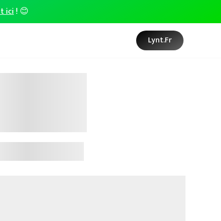
t ici
! 😊
Lynt.fr