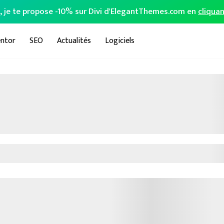
o, je te propose -10% sur Divi d'ElegantThemes.com en
cliquan
ntor
SEO
Actualités
Logiciels