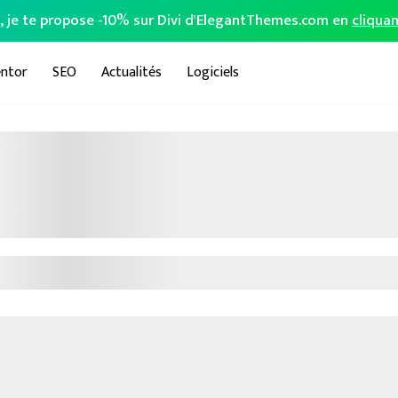
o, je te propose -10% sur Divi d'ElegantThemes.com en
cliquan
ntor
SEO
Actualités
Logiciels