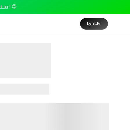
t ici
! 😊
Lynt.fr