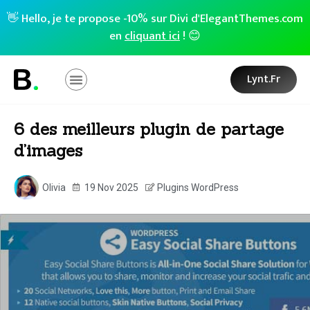
👋 Hello, je te propose -10% sur Divi d'ElegantThemes.com
en
cliquant ici
! 😊
Lynt.fr
6 des meilleurs plugin de partage
d’images
Olivia
19 Nov 2025
Plugins WordPress