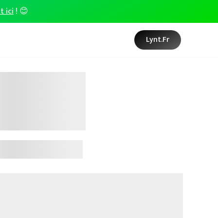
t ici
! 😊
Lynt.fr