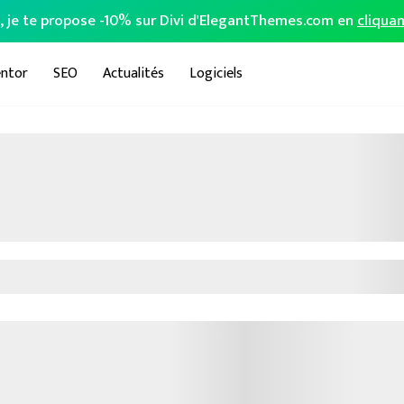
o, je te propose -10% sur Divi d'ElegantThemes.com en
cliquan
ntor
SEO
Actualités
Logiciels