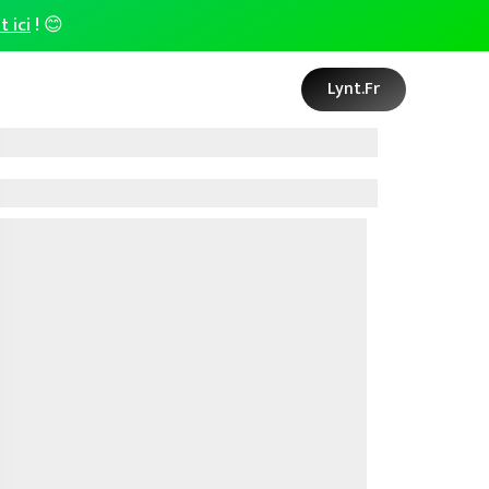
t ici
! 😊
Lynt.fr