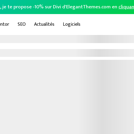
o, je te propose -10% sur Divi d'ElegantThemes.com en
cliquan
ntor
SEO
Actualités
Logiciels