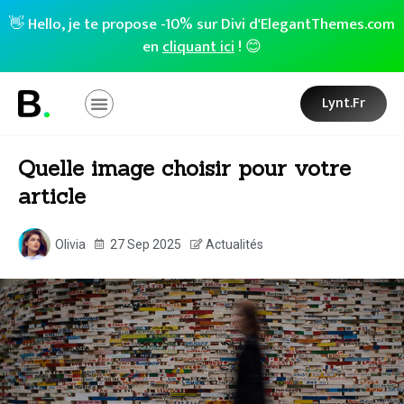
👋 Hello, je te propose -10% sur Divi d'ElegantThemes.com
en
cliquant ici
! 😊
Lynt.fr
Quelle image choisir pour votre
article
Olivia
27 Sep 2025
Actualités