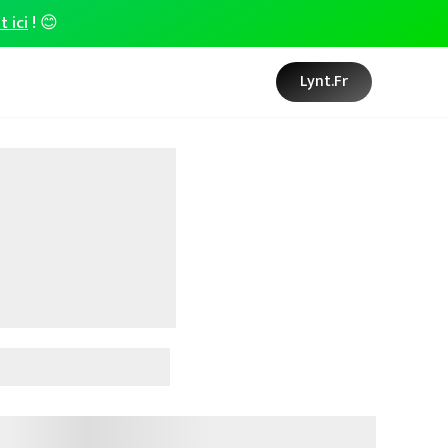
t ici
! 😊
Lynt.fr