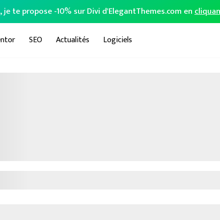
o, je te propose -10% sur Divi d'ElegantThemes.com en
cliquan
ntor
SEO
Actualités
Logiciels