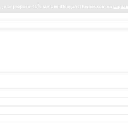
o, je te propose -10% sur Divi d'ElegantThemes.com en
cliquan