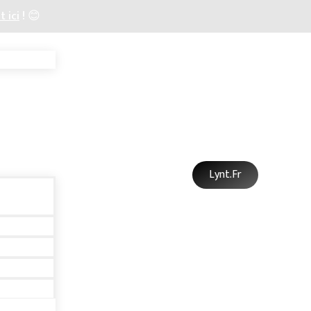
t ici
! 😊
Lynt.fr