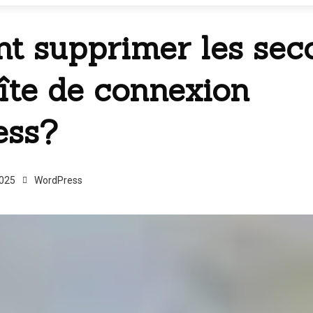
 supprimer les sec
oîte de connexion
ess?
2025
WordPress