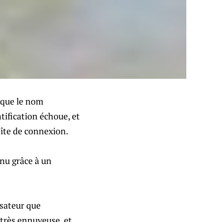
 que le nom
ntification échoue, et
oîte de connexion.
nu grâce à un
isateur que
s très ennuyeuse, et