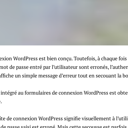
exion WordPress est bien conçu. Toutefois, à chaque fois
e mot de passe entré par l’utilisateur sont erronés, l’authe
affiche un simple message d’erreur tout en secouant la b
s intégré au formulaires de connexion WordPress est obte
.
îte de connexion WordPress signifie visuellement à l’util
 de passe saisi est erroné. Mais cette secousse est parfoi