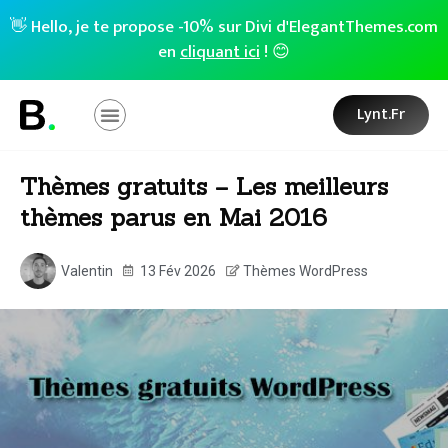
👋 Hello, je te propose -10% sur Divi d'ElegantThemes.com
en
cliquant ici
! 😊
Lynt.fr
Thèmes gratuits – Les meilleurs
thèmes parus en Mai 2016
Valentin
13 Fév 2026
Thèmes WordPress