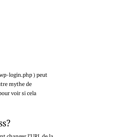
/wp-login.php ) peut
utre mythe de
ur voir si cela
ss?
nt changer l’URL de la