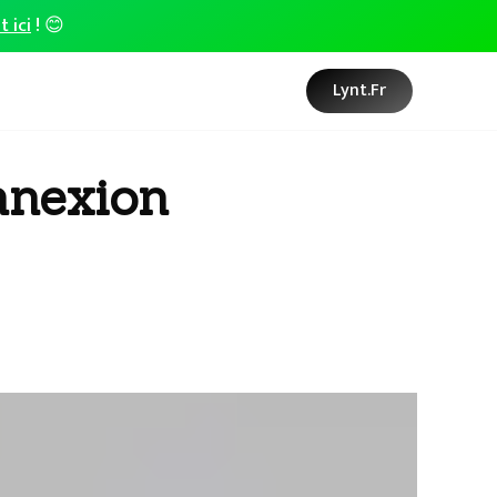
t ici
! 😊
Lynt.fr
nnexion