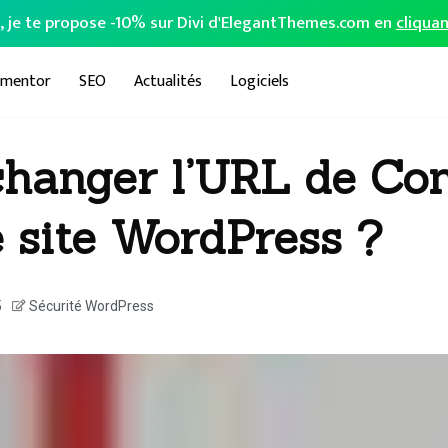
o, je te propose -10% sur Divi d'ElegantThemes.com en
cliquan
ementor
SEO
Actualités
Logiciels
 changer l’URL de Co
e site WordPress ?
5
Sécurité WordPress