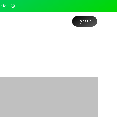
t ici
! 😊
Lynt.fr