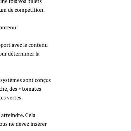
une fois vos billets
imum de compétition.
contenu!
pport avec le contenu
our déterminer la
rs systèmes sont conçus
che, des « tomates
tes vertes.
 atteindre. Cela
 vous ne devez insérer