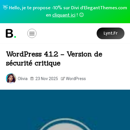
👋 Hello, je te propose -10% sur Divi d'ElegantThemes.com
en
cliquant ici
! 😊
Lynt.fr
WordPress 4.1.2 – Version de
sécurité critique
Olivia
23 Nov 2025
WordPress