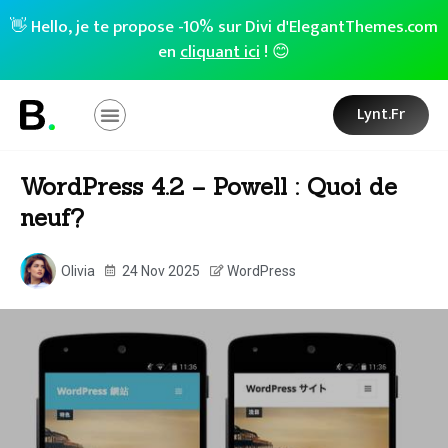
👋 Hello, je te propose -10% sur Divi d'ElegantThemes.com
en
cliquant ici
! 😊
Lynt.fr
WordPress 4.2 – Powell : Quoi de
neuf?
Olivia
24 Nov 2025
WordPress