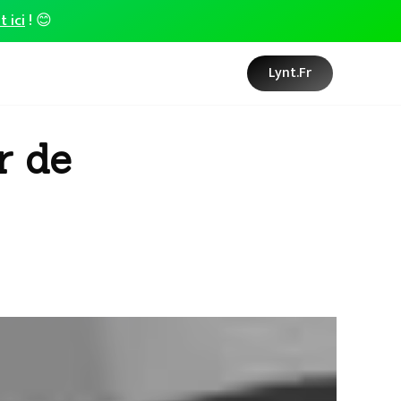
t ici
! 😊
Lynt.fr
r de