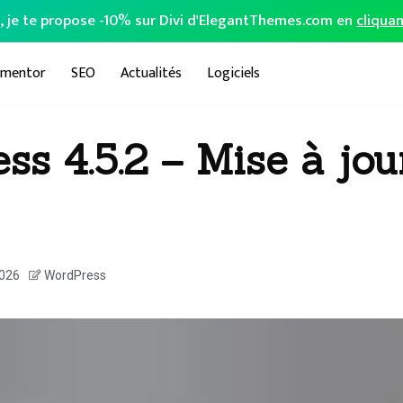
o, je te propose -10% sur Divi d'ElegantThemes.com en
cliquan
ementor
SEO
Actualités
Logiciels
s 4.5.2 – Mise à jou
2026
WordPress