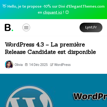
👋 Hello, je te propose -10% sur Divi d'ElegantThemes.com
en
cliquant ici
! 😊
Lynt.fr
WordPress 4.3 – La première
Release Candidate est disponible
Olivia
14 Déc 2025
WordPress