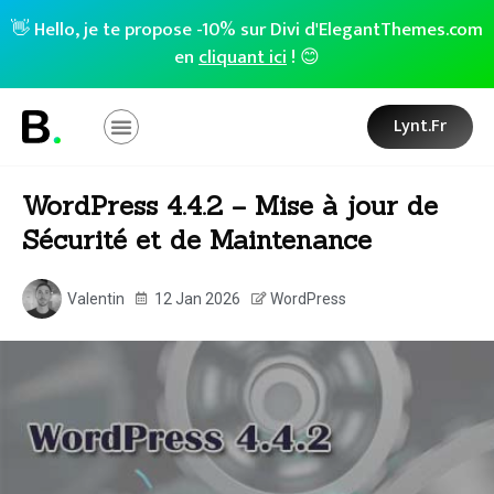
👋 Hello, je te propose -10% sur Divi d'ElegantThemes.com
en
cliquant ici
! 😊
Lynt.fr
WordPress 4.4.2 – Mise à jour de
Sécurité et de Maintenance
Valentin
12 Jan 2026
WordPress