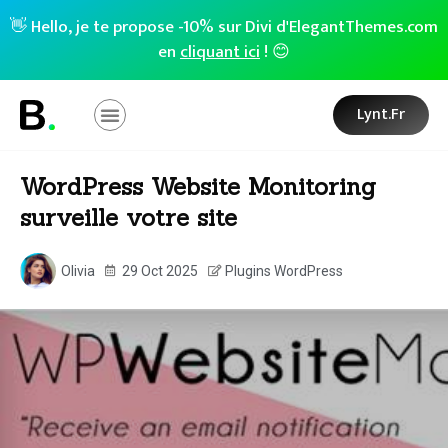
👋 Hello, je te propose -10% sur Divi d'ElegantThemes.com
en
cliquant ici
! 😊
Lynt.fr
WordPress Website Monitoring
surveille votre site
Olivia
29 Oct 2025
Plugins WordPress